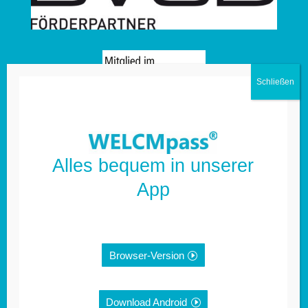
Alles bequem in unserer
App
Weitere Informationen:
Impressum
Browser-Version
Datenschutz
Download Android
Anmeldung Newsletter