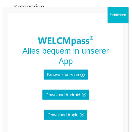
Kategorien
FAQ Deutsch
FAQ Kommune
Nicht kategorisiert
Alles bequem in unserer
App
Meta
Browser-Version
Anmelden
Feed der Einträge
Download Android
Kommentar-Feed
Download Apple
WordPress.org