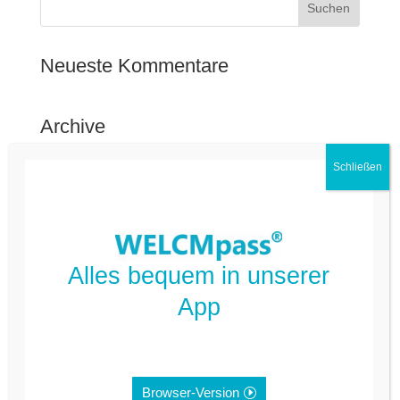
Neueste Kommentare
Archive
Kategorien
FAQ Deutsch
FAQ Kommune
Alles bequem in unserer
App
Nicht kategorisiert
Meta
Browser-Version