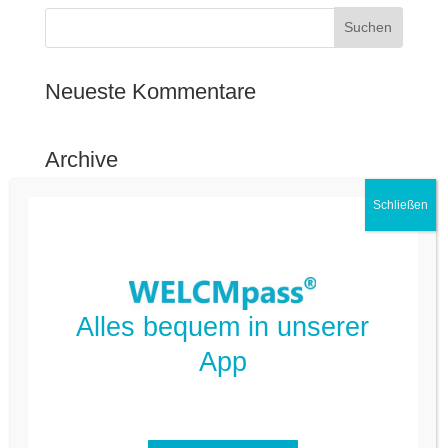
Neueste Kommentare
Archive
Kategorien
FAQ Deutsch
FAQ Kommune
Alles bequem in unserer
App
Nicht kategorisiert
Meta