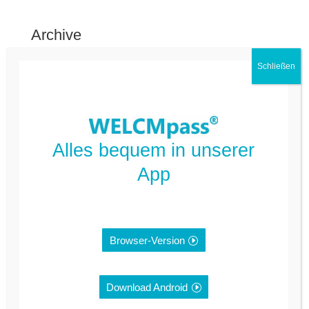
Archive
Kategorien
FAQ Deutsch
FAQ Kommune
Alles bequem in unserer
App
Nicht kategorisiert
Meta
Browser-Version
Anmelden
Feed der Einträge
Download Android