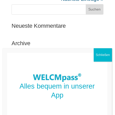
Neueste Kommentare
Archive
Kategorien
FAQ Deutsch
FAQ Kommune
Alles bequem in unserer
App
Nicht kategorisiert
Meta