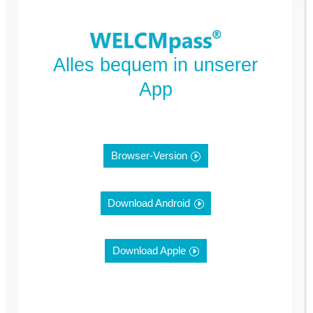
Einwohner (Dez. 2019):
1.241
Alles bequem in unserer
URL
App
www.dahme.com/herzlich-
willkommen/
Browser-Version
GPS-Koordination: 53.5529
/ 9.9334
Download Android
Ankünfte (2018): 85.000
Download Apple
Übernachtungen (2018):
665.000